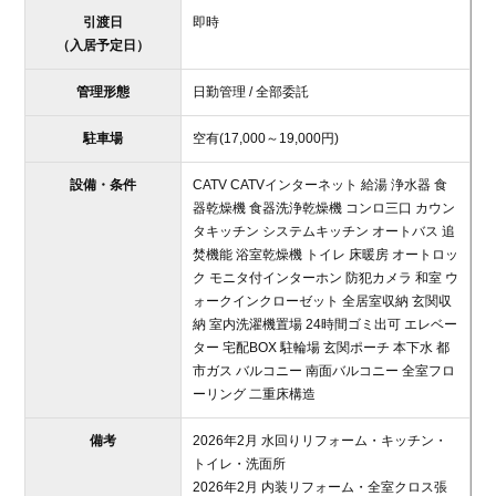
引渡日
即時
（入居予定日）
管理形態
日勤管理 / 全部委託
駐車場
空有(17,000～19,000
円
)
設備・条件
CATV CATVインターネット 給湯 浄水器 食
器乾燥機 食器洗浄乾燥機 コンロ三口 カウン
タキッチン システムキッチン オートバス 追
焚機能 浴室乾燥機 トイレ 床暖房 オートロッ
ク モニタ付インターホン 防犯カメラ 和室 ウ
ォークインクローゼット 全居室収納 玄関収
納 室内洗濯機置場 24時間ゴミ出可 エレベー
ター 宅配BOX 駐輪場 玄関ポーチ 本下水 都
市ガス バルコニー 南面バルコニー 全室フロ
ーリング 二重床構造
備考
2026年2月 水回りリフォーム・キッチン・
トイレ・洗面所
2026年2月 内装リフォーム・全室クロス張