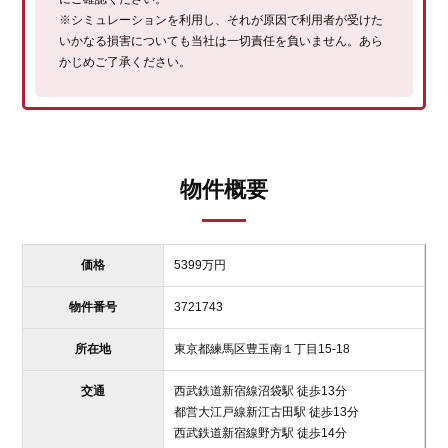
※シミュレーションを利用し、それが原因で利用者が受けた
いかなる損害についても当社は一切責任を負いません。あら
かじめご了承ください。
物件概要
価格
5399
万円
物件番号
3721743
所在地
東京都練馬区豊玉南１丁目15-18
交通
西武鉄道新宿線
沼袋駅
徒歩13分
都営大江戸線
新江古田駅
徒歩13分
西武鉄道新宿線
野方駅
徒歩14分