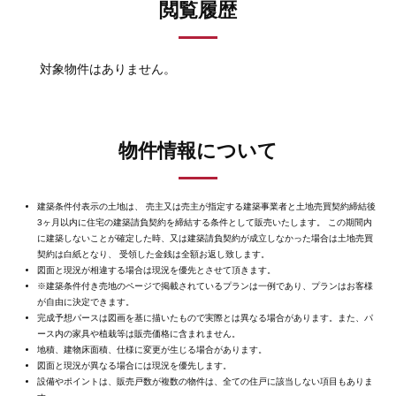
閲覧履歴
対象物件はありません。
物件情報について
建築条件付表示の土地は、 売主又は売主が指定する建築事業者と土地売買契約締結後
3ヶ月以内に住宅の建築請負契約を締結する条件として販売いたします。 この期間内
に建築しないことが確定した時、又は建築請負契約が成立しなかった場合は土地売買
契約は白紙となり、 受領した金銭は全額お返し致します。
図面と現況が相違する場合は現況を優先とさせて頂きます。
※建築条件付き売地のページで掲載されているプランは一例であり、プランはお客様
が自由に決定できます。
完成予想パースは図画を基に描いたもので実際とは異なる場合があります。また、パ
ース内の家具や植栽等は販売価格に含まれません。
地積、建物床面積、仕様に変更が生じる場合があります。
図面と現況が異なる場合には現況を優先します。
設備やポイントは、販売戸数が複数の物件は、全ての住戸に該当しない項目もありま