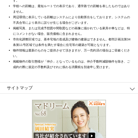
す。
学校への距離は、最短ルートでの表示であり、通学路での距離を表したものではあり
ません。
周辺環境に表示している距離はシステムにより自動算出をしております。システムの
不具合等により表示に誤りが生じる場合がございます。
掲載写真、または完成予想図や間取図などの画像に描かれている家具や車などは、特
にコメントがない場合、販売価格に含まれません。
市街化調整区域では、基本宅地の造成及び建物の建築はできません。都市計画法第34
条第11号区域では条件を満たす場合に住宅等の建築が可能となります。
物件情報は最新のものをご提供させて頂きますが、万一売約済の場合はご容赦くださ
い。
掲載物件の取引態様が「仲介」となっているものは、仲介手数料減額物件を除き、ご
成約の際に規定の手数料及びそれに係わる消費税を別途申し受けます。
サイトマップ