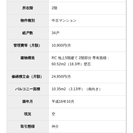
所在階
2階
物件種別
中古マンション
総戸数
34戸
管理費等（月額）
10,900
円
/月
建物構造
RC 地上5階建て 2階部分 専有面積：
60.52
m
2
（18.3坪）
壁芯
修繕積立金（月額）
24,950
円
/月
バルコニー面積
10.35m
2
（3.13坪）
（南向き）
築年月
平成16年10月
現況
空
取引態様
仲介