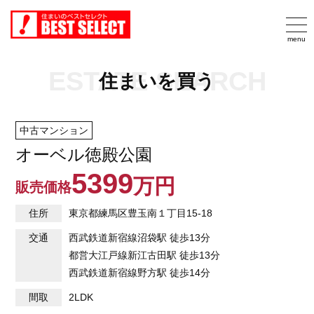
ESTATE SEARCH
住まいを買う
中古マンション
オーベル徳殿公園
5399
万円
販売価格
住所
東京都練馬区豊玉南１丁目15-18
交通
西武鉄道新宿線
沼袋駅
徒歩13分
都営大江戸線
新江古田駅
徒歩13分
西武鉄道新宿線
野方駅
徒歩14分
間取
2LDK