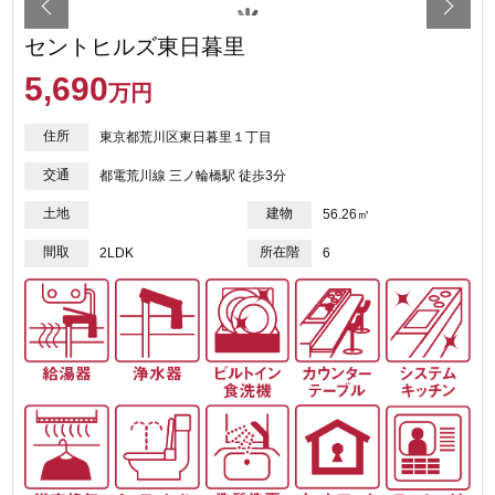
セントヒルズ東日暮里
5,690
万円
住所
東京都荒川区東日暮里１丁目
交通
都電荒川線 三ノ輪橋駅 徒歩3分
土地
建物
56.26㎡
間取
所在階
2LDK
6