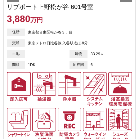
リブポート上野松が谷 601号室
3,880
万円
住所
東京都台東区松が谷３丁目
交通
東京メトロ日比谷線 入谷駅 徒歩8分
土地
建物
33.29㎡
間取
所在階
1DK
6