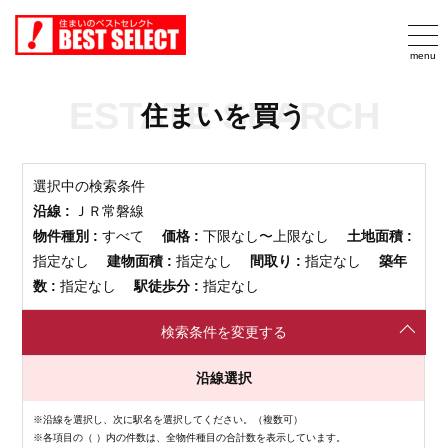
ESTATE SEARCH
住まいを買う
選択中の検索条件
沿線 :
ＪＲ常磐線
物件種別 :
すべて
価格 :
下限なし〜上限なし
土地面積 :
指定なし
建物面積 :
指定なし
間取り :
指定なし
築年
数 :
指定なし
駅徒歩分 :
指定なし
検索条件を変更する