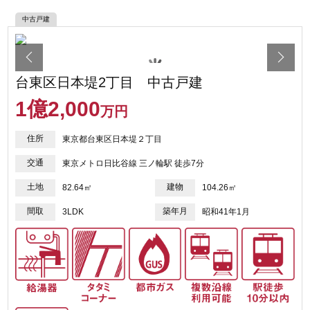
中古戸建
台東区日本堤2丁目 中古戸建
1
億
2,000
万円
住所
東京都台東区日本堤２丁目
交通
東京メトロ日比谷線 三ノ輪駅 徒歩7分
土地
建物
82.64㎡
104.26㎡
間取
築年月
3LDK
昭和41年1月