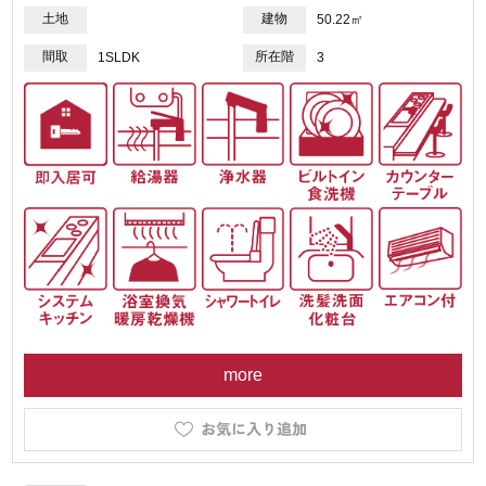
土地
建物
50.22㎡
間取
所在階
1SLDK
3
more