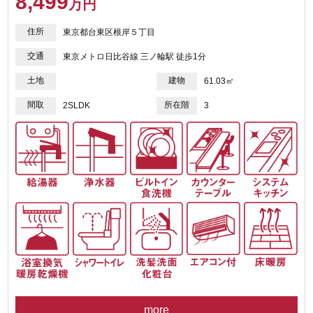
8,499
万円
住所
東京都台東区根岸５丁目
交通
東京メトロ日比谷線 三ノ輪駅 徒歩1分
土地
建物
61.03㎡
間取
所在階
2SLDK
3
more