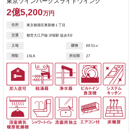
東京ツインパークスライトウイング
2
億
5,200
万円
住所
東京都港区東新橋１丁目
交通
都営大江戸線 汐留駅 徒歩3分
土地
建物
69.51㎡
間取
所在階
1SLK
27