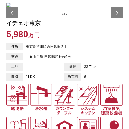
イデェオ東京
5,980
万円
住所
東京都荒川区西日暮里２丁目
交通
ＪＲ山手線 日暮里駅 徒歩5分
土地
建物
33.71㎡
間取
所在階
1LDK
6