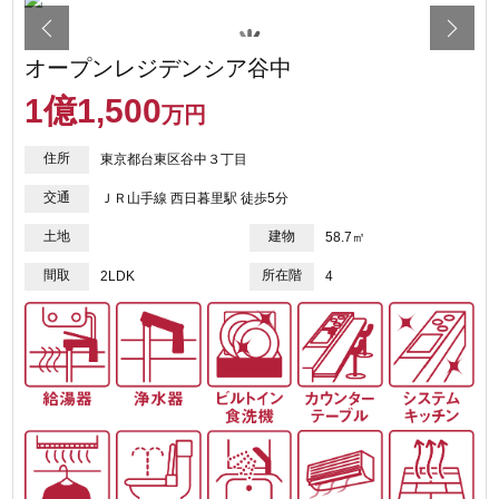
オープンレジデンシア谷中
1
億
1,500
万円
住所
東京都台東区谷中３丁目
交通
ＪＲ山手線 西日暮里駅 徒歩5分
土地
建物
58.7㎡
間取
所在階
2LDK
4