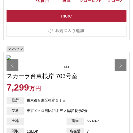
more
マンション
スカーラ台東根岸 703号室
7,299
万円
住所
東京都台東区根岸５丁目
交通
東京メトロ日比谷線 三ノ輪駅 徒歩2分
土地
建物
56.48㎡
間取
所在階
1SLDK
7