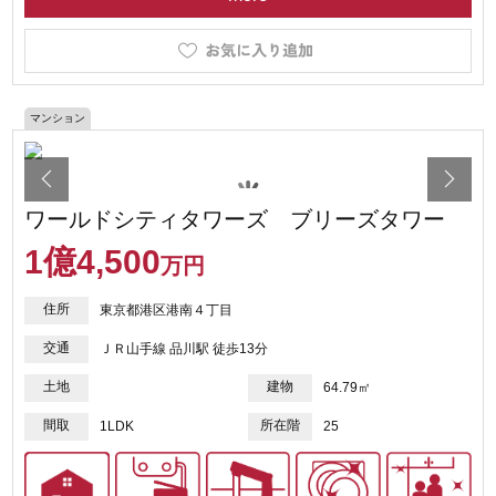
マンション
ワールドシティタワーズ ブリーズタワー
1
億
4,500
万円
住所
東京都港区港南４丁目
交通
ＪＲ山手線 品川駅 徒歩13分
土地
建物
64.79㎡
間取
所在階
1LDK
25