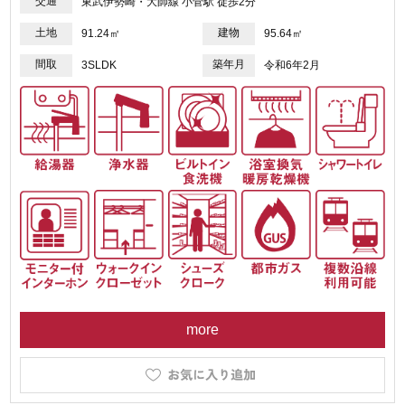
交通
東武伊勢崎・大師線 小菅駅 徒歩2分
土地
建物
91.24㎡
95.64㎡
間取
築年月
3SLDK
令和6年2月
more