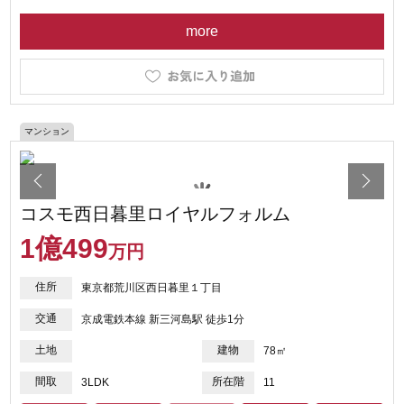
more
マンション
コスモ西日暮里ロイヤルフォルム
1
億
499
万円
住所
東京都荒川区西日暮里１丁目
交通
京成電鉄本線 新三河島駅 徒歩1分
土地
建物
78㎡
間取
所在階
3LDK
11