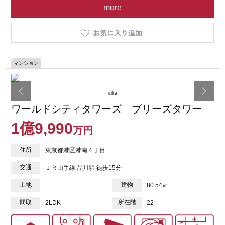
more
マンション
ワールドシティタワーズ ブリーズタワー
1
億
9,990
万円
住所
東京都港区港南４丁目
交通
ＪＲ山手線 品川駅 徒歩15分
土地
建物
80.54㎡
間取
所在階
2LDK
22