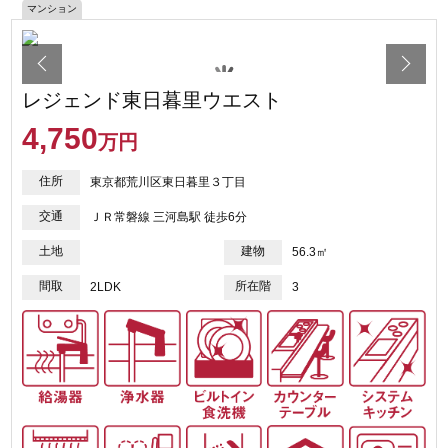
マンション
レジェンド東日暮里ウエスト
4,750
万円
住所
東京都荒川区東日暮里３丁目
交通
ＪＲ常磐線 三河島駅 徒歩6分
土地
建物
56.3㎡
間取
所在階
2LDK
3