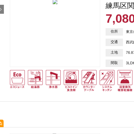
練馬区関
7,08
住所
東京
交通
西武
土地
76.
間取
3LD