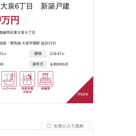
大泉6丁目 新築戸建
9
万円
都練馬区東大泉６丁目
池袋・豊島線 大泉学園駅 徒歩12分
建物
.01㎡
119.47㎡
築年月
DK
令和8年6月
more