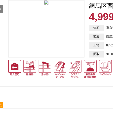
練馬区西
4,99
住所
東京
交通
西武
土地
87.
間取
3LD