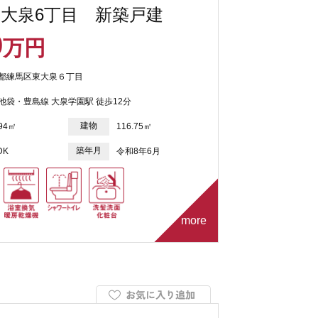
大泉6丁目 新築戸建
9
万円
都練馬区東大泉６丁目
池袋・豊島線 大泉学園駅 徒歩12分
建物
.94㎡
116.75㎡
築年月
DK
令和8年6月
more