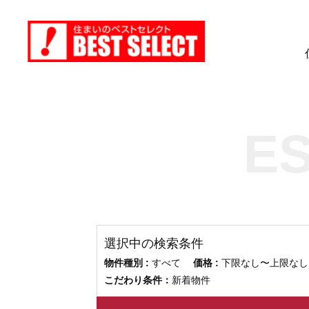
E
選択中の検索条件
物件種別 :
すべて
価格 :
下限なし〜上限
こだわり条件：
新着物件