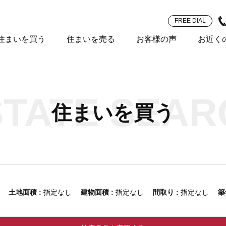
FREE DIAL
住まいを買う
住まいを売る
お客様の声
お近く
STATE SEAR
住まいを買う
なし
土地面積 :
指定なし
建物面積 :
指定なし
間取り :
指定なし
築