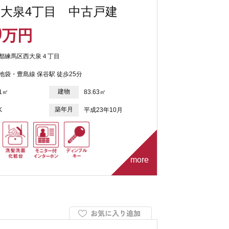
大泉4丁目 中古戸建
9
万円
都練馬区西大泉４丁目
池袋・豊島線 保谷駅 徒歩25分
建物
61㎡
83.63㎡
築年月
K
平成23年10月
more