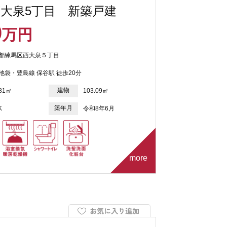
大泉5丁目 新築戸建
0
万円
都練馬区西大泉５丁目
池袋・豊島線 保谷駅 徒歩20分
建物
.81㎡
103.09㎡
築年月
K
令和8年6月
more