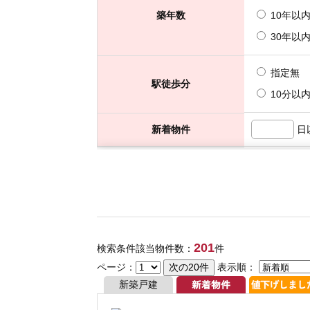
201
検索条件該当物件数：
件
ページ：
表示順：
新築戸建