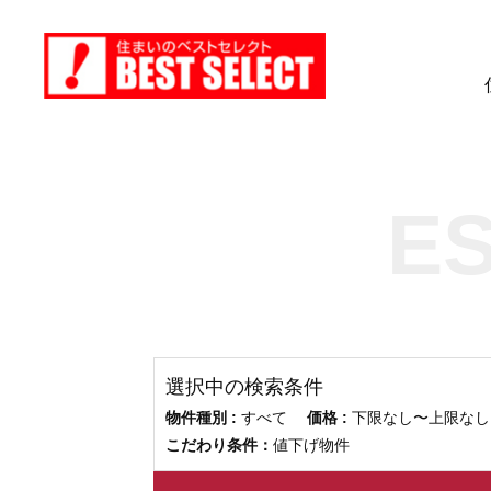
E
選択中の検索条件
物件種別 :
すべて
価格 :
下限なし〜上限
こだわり条件：
値下げ物件