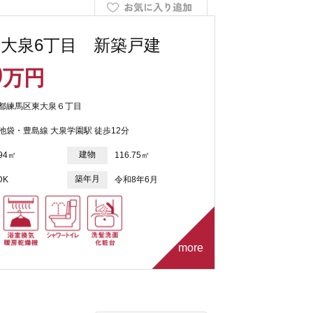
大泉6丁目 新築戸建
9
万円
都練馬区東大泉６丁目
池袋・豊島線 大泉学園駅 徒歩12分
建物
.94㎡
116.75㎡
築年月
DK
令和8年6月
more