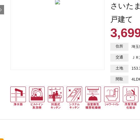
さいた
戸建て
3,69
住所
埼玉
交通
ＪＲ
土地
153
間取
4LD