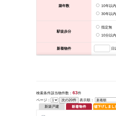
63
検索条件該当物件数：
件
ページ：
表示順：
新築戸建