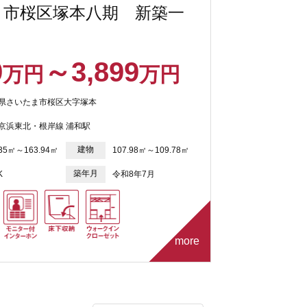
ま市桜区塚本八期 新築一
9
～3,899
万円
万円
県さいたま市桜区大字塚本
京浜東北・根岸線 浦和駅
建物
.35㎡～163.94㎡
107.98㎡～109.78㎡
築年月
K
令和8年7月
more