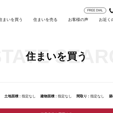
FREE DIAL
住まいを買う
住まいを売る
お客様の声
お近く
STATE SEAR
住まいを買う
なし
土地面積 :
指定なし
建物面積 :
指定なし
間取り :
指定なし
築