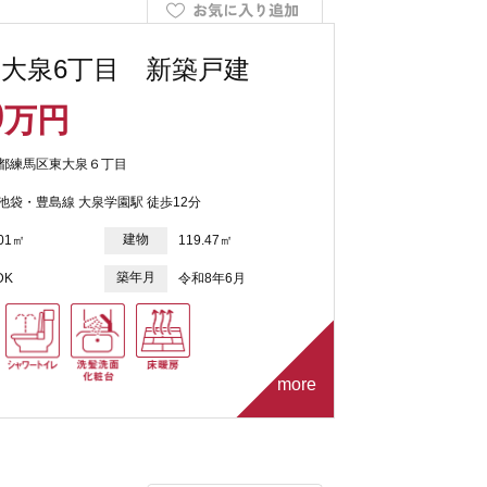
大泉6丁目 新築戸建
9
万円
都練馬区東大泉６丁目
池袋・豊島線 大泉学園駅 徒歩12分
建物
.01㎡
119.47㎡
築年月
DK
令和8年6月
more