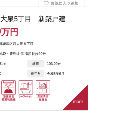
大泉5丁目 新築戸建
0
万円
都練馬区西大泉５丁目
池袋・豊島線 保谷駅 徒歩20分
建物
.81㎡
103.09㎡
築年月
K
令和8年6月
more