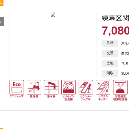
練馬区関
7,08
住所
東京
交通
西武
土地
76.
間取
3LD