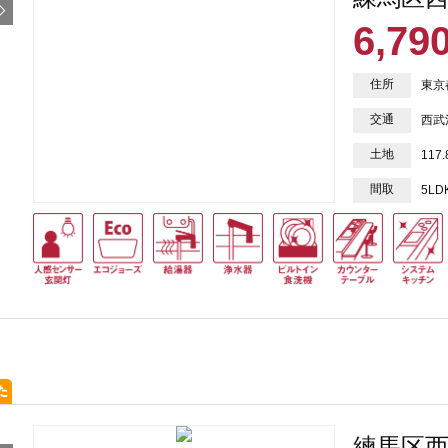
6,79
住所
東京
交通
西武
土地
117
間取
5LD
練馬区西