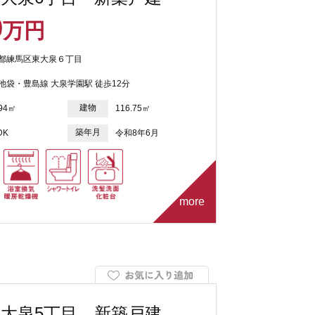
9
万円
都練馬区東大泉６丁目
池袋・豊島線 大泉学園駅 徒歩12分
建物
.94㎡
116.75㎡
築年月
DK
令和8年6月
more
大泉5丁目 新築戸建