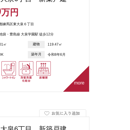
9
万円
都練馬区東大泉６丁目
池袋・豊島線 大泉学園駅 徒歩12分
建物
.01㎡
119.47㎡
築年月
DK
令和8年6月
more
大泉6丁目 新築戸建