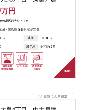
0
万円
都練馬区西大泉５丁目
池袋・豊島線 保谷駅 徒歩20分
建物
.81㎡
103.09㎡
築年月
K
令和8年6月
more
大泉4丁目 中古戸建