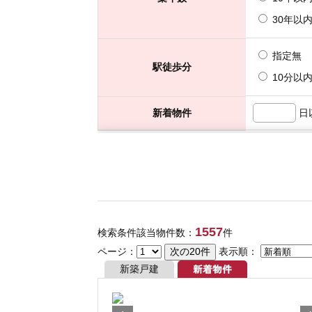
1557
検索条件該当物件数：
件
ページ：
表示順：
新築戸建