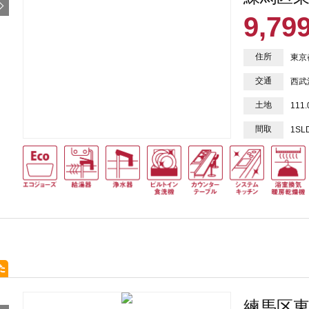
9,79
住所
東京
交通
西武
土地
111
間取
1SL
練馬区東