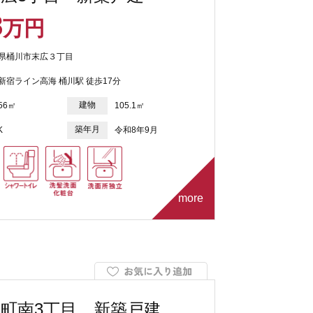
8
万円
県桶川市末広３丁目
新宿ライン高海 桶川駅 徒歩17分
建物
.56㎡
105.1㎡
築年月
K
令和8年9月
more
町南3丁目 新築戸建