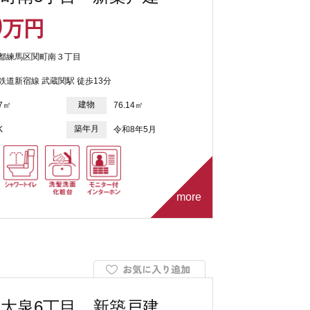
0
万円
都練馬区関町南３丁目
鉄道新宿線 武蔵関駅 徒歩13分
建物
87㎡
76.14㎡
築年月
K
令和8年5月
more
大泉6丁目 新築戸建