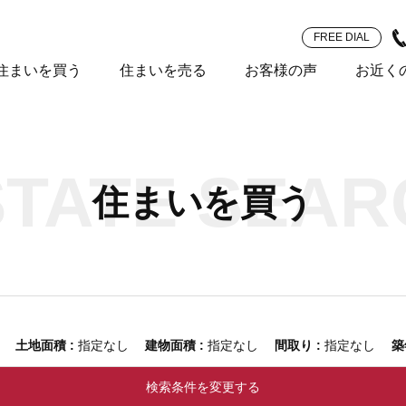
FREE DIAL
住まいを買う
住まいを売る
お客様の声
お近く
STATE SEAR
住まいを買う
なし
土地面積 :
指定なし
建物面積 :
指定なし
間取り :
指定なし
築
検索条件を変更する