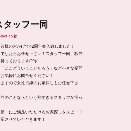
スタッフ一同
ect.co.jp
皆様のおかげで42周年突入致しました！
とでしたらお任せ下さい！スタッフ一同、杉並
っております(^^)/
」「ここどういうことだろう」など小さな疑問
どお気軽にお問合せください！
いますので女性目線のお家探しもお任せ下さ
杉並のことならという熱すぎるスタッフが揃っ
を第一にご満足いただけるお家探しをスピード
対応させていただきます！