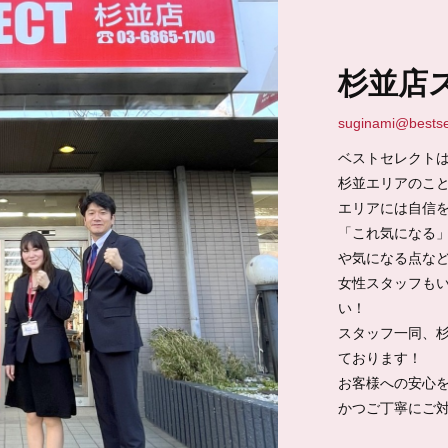
杉並店
suginami@bestsel
ベストセレクトは
杉並エリアのこ
エリアには自信を持
「これ気になる
や気になる点な
女性スタッフも
い！
スタッフ一同、
ております！
お客様への安心
かつご丁寧にご