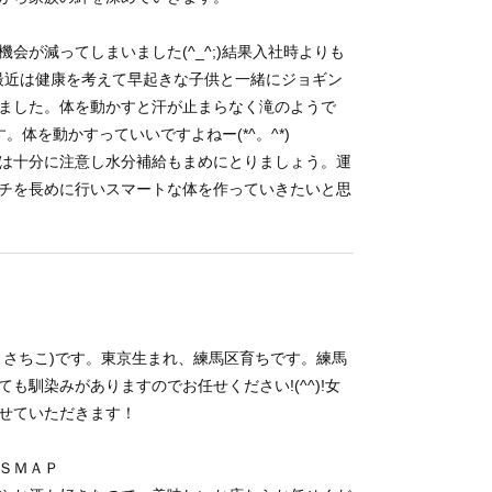
会が減ってしまいました(^_^;)結果入社時よりも
！最近は健康を考えて早起きな子供と一緒にジョギン
ました。体を動かすと汗が止まらなく滝のようで
。体を動かすっていいですよねー(*^。^*)
は十分に注意し水分補給もまめにとりましょう。運
チを長めに行いスマートな体を作っていきたいと思
 さちこ)です。東京生まれ、練馬区育ちです。練馬
馴染みがありますのでお任せください!(^^)!女
せていただきます！
ＳＭＡＰ