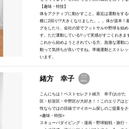
【趣味・特技】
体をアクティブに動かすこと。最近は運動をする機
横に2回り!?大きくなりました。。。体が資本
グをしたり、会社の皆でフットサルや野球を始め
す。ただ運動している!!って実感がすごくわきます
これから始めようとされている方、急激な運動に
動って気持ちが良いですね。準備運動とストレッ
います。
緒方 幸子
MAIL
こんにちは！ベストセレクト緒方 幸子(おがた
区・杉並区・中野区が大好き！！このエリアはとても
性ならではの目線でマイホーム探しのご提案をさ
<趣味・特技>
スキューバダイビング・漫画・野球観戦・旅行・