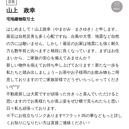
店長
山上 政幸
MAIL
宅地建物取引士
はじめまして！山上政幸（やまがみ まさゆき）と申します。
最近は自然災害も多く心配ですね…台風や大雪、地震など自然
の力には敵いません。しかし！最近のお家は地震にも強く耐久
力も数年前と比べますと格段に良くなっています。まずはお住
まいから、ご家族の安心を備えてみませんか？
新しい物件を揃えてお待ち申し上げております！新たな一歩を
私たちと踏み出しましょう～お茶やお子様用のお飲み物もご用
意しておりますのでご家族皆様でどうぞいらっしゃってくださ
い!(^^)!
不動産探しは大変ですが頑張った分きっと喜んでいただけると
思いますのでお客様たちが喜ぶ姿をぜひ横で見られたらと思い
日々私も頑張っております。
※下にお役立ちリンクあります!!フラット35の事などもっと詳し
くお知りになりたい方は直接ご連絡ください！