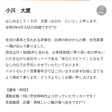
小川 大渡
MAIL
はじめまして！小川 大渡（おがわ たいと）と申します。
令和2年4月入社の28歳です!(^^)!
生活の基本と言われる衣食住…自身の幼少からの夢、住宅産業
へ飛び込んで参りました。
現在は日々知識UPと合わせ、お客様皆様に寄り添い生の声をい
ただきながら会社モットーである『安心とスピード』とおもて
なしの心でお手伝いさせていただいております。
ベストセレクト営業最年少ではございますが必ずお役に立てる
よう努めて参ります。どうぞよろしくお願い申し上げます。
【趣味・特技】
運動全般！特に学生時時代より行っていたサッカーです！
音楽鑑賞・読書・美味しいご飯の食べ歩きです(^^♪