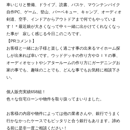
車いじりと整備、ドライブ、読書、バスケ、マウンテンバイク
自作PC、ゲーム、登山、バーベキュー、キャンプ、オーディオ
剣道、空手、インドアからアウトドアまで何でもやっていま
す！＊最近娘が大きくなって中々一緒に出かけてくれなくなっ
た事が 寂しく感じる今日このごろです。
【PRコメント】
お客様と一緒にお子様と楽しく過ごす事の出来るマイホーム探
しが出来れば幸いです。ウッドデッキの作り方やＤＩＹの事、
オーディオセットやシアタールームの作り方にガーデニングお
家の事でも、趣味のことでも、どんな事でもお気軽に相談下さ
い。
個人販売実績658組！
色々な住宅ローンや物件を取り扱ってまいりました。
お客様の内容や物件によっては他の業者さんや、銀行でうまく
行かなかったケースでもピッタリと合う銀行もあります。諦め
る前に是非一度ご相談ください！