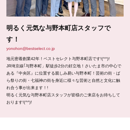
明るく元気な与野本町店スタッフで
す！
yonohon@bestselect.co.jp
地元密着創業42年！ベストセレクト与野本町店です!(^^)!
JR埼京線｢与野本町」駅徒歩2分の好立地！さいたま市の中心で
ある『中央区』に位置する親しみ易い与野本町！芸術の街・ば
ら祭りの街・七福神の街を身近に様々な芸術と自然と文化に触
れ合う事が出来ます！!
明るく元気な与野本町店スタッフが皆様のご来店をお待ちして
おります!(^^)!