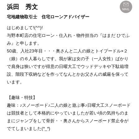
浜田 秀文
MAIL
宅地建物取引士 住宅ローンアドバイザー
はじめまして!(^^)!
与野本町店の住宅ローン・仕入れ・物件担当の『はまだ ひでふ
み』と申します。
50歳、入社23年目・・・奥さんと二人の娘とトイプードル×２
（娘）の６人暮らしです。我が家は女の子（一人女性）ばかり
で肩身は狭いですが得意の日曜大工でウッドデッキや下駄箱増
設、階段下収納などを作ってなんとかお父さんの威厳を保って
います。
【趣味・特技】
趣味：♪スノーボード♪二人の娘と遊ぶ事♪日曜大工スノーボード
は競技者として本格的にやっていましたが若い頃の気持ちのま
まにジャンプをして骨折・・奥さんからスノーボード禁止令が
でてしまいました(*_*)