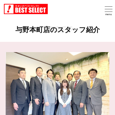
STAFF
与野本町店のスタッフ紹介