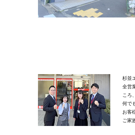
杉並
全営
ころ
何で
お客
ご家