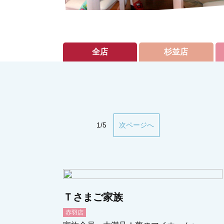
全店
杉並店
1/5
次ページへ
Ｔさまご家族
赤羽店