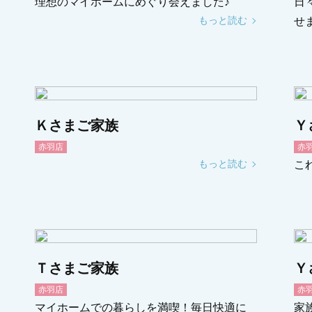
理想のマイホームにめぐり会えました♪
日
もっと読む
せ
Ｋさまご家族
Ｙ
赤羽店
赤
もっと読む
こ
Ｔさまご家族
Ｙ
赤羽店
赤
マイホームでの暮らしを満喫！毎日快適に
家