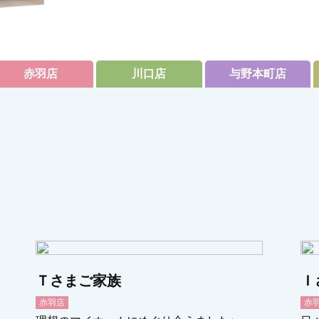
赤羽店
川口店
与野本町店
Ｔさまご家族
Ｉ
赤羽店
赤