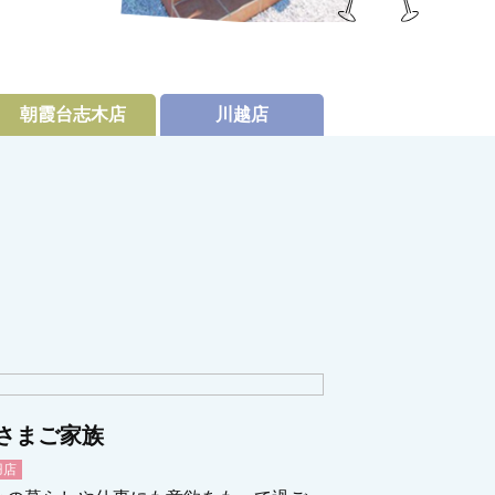
朝霞台志木店
川越店
さまご家族
羽店