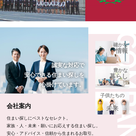
確かな
情報
誠実な対応で
豊かな
安心できる
住まい探しを
暮らし
心掛けています。
子供たちの
会社案内
未来
住まい探しにベストなセレクト。
家族・人・未来・願いにお応えする住まい探し。
安心・アドバイス・信頼から生まれるお取引。