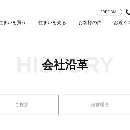
FREE DIAL
住まいを買う
住まいを売る
お客様の声
お近く
HISTORY
会社沿革
ご挨拶
経営理念